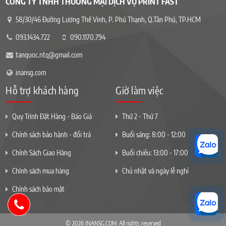
CÔNG TY TNHH THƯƠNG MẠI DỊCH VỤ PRINT FAST
58/30/46 Đường Lương Thế Vinh, P. Phú Thạnh, Q.Tân Phú, TP.HCM
093.1434.722
090.1170.794
tanquoc.ntq@gmail.com
inansg.com
Hỗ trợ khách hàng
Giờ làm việc
Quy Trình Đặt Hàng - Báo Giá
Thứ 2 - Thứ 7
Chính sách bảo hành - đổi trả
Buổi sáng: 8:00 - 12:00
Chính Sách Giao Hàng
Buổi chiều: 13:00 - 17:00
Chính sách mua hàng
Chủ nhật và ngày lễ nghỉ
Chính sách bảo mật
© 2026 INANSG.COM. All rights reserved