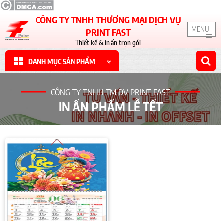
CÔNG TY TNHH THƯƠNG MẠI DỊCH VỤ
MENU
PRINT FAST
Thiết kế & in ấn trọn gói
DANH MỤC SẢN PHẨM
CÔNG TY TNHH TM DV PRINT FAST
IN ẤN PHẨM LỄ TẾT