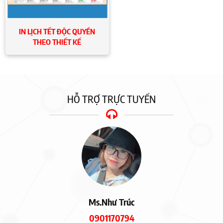
IN LỊCH TẾT ĐỘC QUYỀN
THEO THIẾT KẾ
HỖ TRỢ TRỰC TUYẾN
Ms.Như Trúc
0901170794