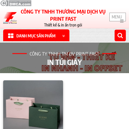
CÔNG TY TNHH THƯƠNG MẠI DỊCH VỤ
MENU
PRINT FAST
Thiết kế & in ấn trọn gói
DANH MỤC SẢN PHẨM
CÔNG TY TNHH TM DV PRINT FAST
IN TÚI GIẤY