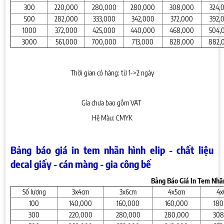
300
220,000
280,000
280,000
308,000
324,
500
282,000
333,000
342,000
372,000
392,
1000
372,000
425,000
440,000
468,000
504,
3000
561,000
700,000
713,000
828,000
882,
Thời gian có hàng: từ 1->2 ngày
Gía chưa bao gồm VAT
Hệ Màu: CMYK
Bảng báo giá in tem nhãn hình elip - chất liệu
decal giấy - cán màng - gia công bế
Bảng Báo Giá In Tem Nhãn
Số lượng
3x4cm
3x6cm
4x5cm
4x
100
140,000
160,000
160,000
180
300
220,000
280,000
280,000
308