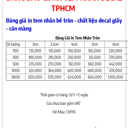
TPHCM
Bảng giá in tem nhãn bế tròn - chất liệu decal giấy
- cán màng
Bảng Giá In Tem Nhãn Tròn
Số lượng
3cm
3.5cm
4cm
5cm
6cm
100
135,000
135,000
150,000
165,000
220,000
300
180,000
210,000
250,000
312,000
370,000
500
235,000
270,000
312,000
360,000
442,000
1000
324,000
364,000
400,000
480,000
578,000
3000
500,000
570,000
624,000
864,000
1,100,000
Thời gian có hàng: từ 1->2 ngày
Gía chưa bao gồm VAT
Hệ Màu: CMYK