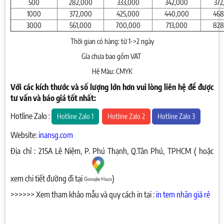
500
282,000
333,000
342,000
372
1000
372,000
425,000
440,000
468
3000
561,000
700,000
713,000
828
Thời gian có hàng: từ 1->2 ngày
Gía chưa bao gồm VAT
Hệ Màu: CMYK
Với các kích thước và số lượng lớn hơn vui lòng liên hệ để được
tư vấn và báo giá tốt nhất:
Hotline Zalo :
Hotline Zalo 1
Hotline Zalo 2
Hotline Zalo 3
Website:
inansg.com
Địa chỉ : 215A Lê Niệm, P. Phú Thạnh, Q.Tân Phú, TPHCM ( hoặc
xem chi tiết đường đi tại
)
>>>>>> Xem tham khảo mẫu và quy cách in tại :
in tem nhãn giá rẻ