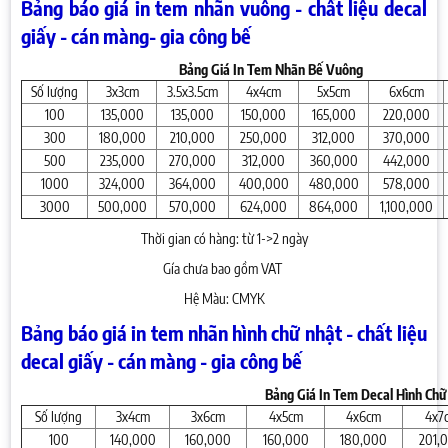
Bảng báo giá in tem nhãn vuông - chất liệu decal
giấy - cán màng- gia công bế
Bảng Giá In Tem Nhãn Bế Vuông
Số lượng
3x3cm
3.5x3.5cm
4x4cm
5x5cm
6x6cm
100
135,000
135,000
150,000
165,000
220,000
300
180,000
210,000
250,000
312,000
370,000
500
235,000
270,000
312,000
360,000
442,000
1000
324,000
364,000
400,000
480,000
578,000
3000
500,000
570,000
624,000
864,000
1,100,000
Thời gian có hàng: từ 1->2 ngày
Gía chưa bao gồm VAT
Hệ Màu: CMYK
Bảng báo giá in tem nhãn hình chữ nhật - chất liệu
decal giấy - cán màng - gia công bế
Bảng Giá In Tem Decal Hình Chữ
Số lượng
3x4cm
3x6cm
4x5cm
4x6cm
4x7
100
140,000
160,000
160,000
180,000
201,