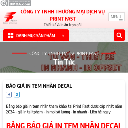
CÔNG TY TNHH THƯƠNG MẠI DỊCH VỤ
MENU
PRINT FAST
Thiết kế & in ấn trọn gói
DANH MỤC SẢN PHẨM
CÔNG TY TNHH TM DV PRINT FAST
Tin Tức
BÁO GIÁ IN TEM NHÃN DECAL
Bảng báo giá in tem nhãn tham khảo tại Print Fast được cập nhật năm
2024 - giá in tại tphcm - in mọi số lượng - in nhanh - Liên hệ ngay
BẢNG BÁO GIÁ IN TEM NHÃN DECAL