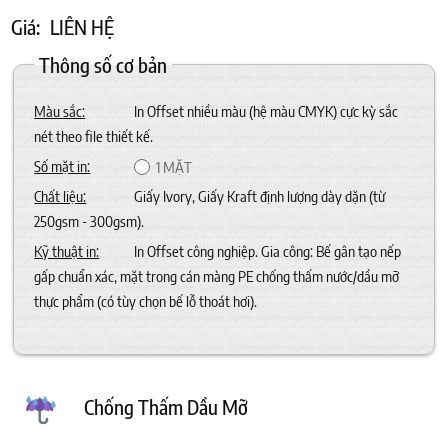
Giá:
LIÊN HỆ
Thông số cơ bản
Màu sắc:
In Offset nhiều màu (hệ màu CMYK) cực kỳ sắc
nét theo file thiết kế.
Số mặt in:
1 MẶT
Chất liệu:
Giấy Ivory, Giấy Kraft định lượng dày dặn (từ
250gsm - 300gsm).
Kỹ thuật in:
In Offset công nghiệp. Gia công: Bế gân tạo nếp
gấp chuẩn xác, mặt trong cán màng PE chống thấm nước/dầu mỡ
thực phẩm (có tùy chọn bế lỗ thoát hơi).
Chống Thấm Dầu Mỡ