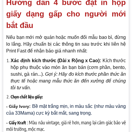
Hướng dẫn 4 bước đặt in hộp
giấy dạng gấp cho người mới
bắt đầu
Nếu bạn mới mở quán hoặc muốn đổi mẫu bao bì, đừng
lo lắng. Hãy chuẩn bị các thông tin sau trước khi liên hệ
Print Fast để nhận báo giá nhanh nhất:
Xác định kích thước (Dài x Rộng x Cao):
Kích thước
hộp phụ thuộc vào món ăn bạn bán (cơm phần, bento,
sushi, gà rán...).
Gợi ý: Hãy đo kích thước phần thức ăn
thực tế hoặc mang mẫu thức ăn đến xưởng để chúng
tôi tư vấn.
Chọn chất liệu giấy:
Bề mặt trắng mịn, in màu sắc (như màu vàng
- Giấy Ivory:
của 33Mama) cực kỳ bắt mắt, sang trọng.
: Màu nâu vintage, giá rẻ hơn, mang lại cảm giác bảo vệ
​- Giấy Kraft
môi trường, mộc mạc.