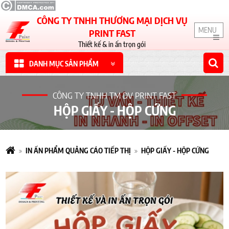
CÔNG TY TNHH THƯƠNG MẠI DỊCH VỤ
MENU
PRINT FAST
Thiết kế & in ấn trọn gói
DANH MỤC SẢN PHẨM
CÔNG TY TNHH TM DV PRINT FAST
HỘP GIẤY - HỘP CỨNG
IN ẤN PHẨM QUẢNG CÁO TIẾP THỊ
HỘP GIẤY - HỘP CỨNG