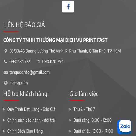
LIÊN HỆ BÁO GIÁ
CÔNG TY TNHH THƯƠNG MẠI DỊCH VỤ PRINT FAST
58/30/46 Đường Lương Thế Vinh, P. Phú Thạnh, Q.Tân Phú, TP.HCM
093.1434.722
090.1170.794
tanquoc.ntq@gmail.com
inansg.com
Hỗ trợ khách hàng
Giờ làm việc
Quy Trình Đặt Hàng - Báo Giá
Thứ 2 - Thứ 7
Chính sách bảo hành - đổi trả
Buổi sáng: 8:00 - 12:00
Chính Sách Giao Hàng
Buổi chiều: 13:00 - 17:00