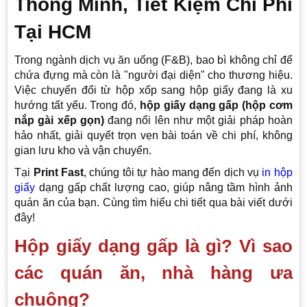
Thông Minh, Tiết Kiệm Chi Phí
Tại HCM
Trong ngành dịch vụ ăn uống (F&B), bao bì không chỉ để
chứa đựng mà còn là "người đại diện" cho thương hiệu.
Việc chuyển đổi từ hộp xốp sang hộp giấy đang là xu
hướng tất yếu. Trong đó,
hộp giấy dạng gấp (hộp cơm
nắp gài xếp gọn)
đang nổi lên như một giải pháp hoàn
hảo nhất, giải quyết trọn vẹn bài toán về chi phí, không
gian lưu kho và vận chuyển.
Tại
Print Fast
, chúng tôi tự hào mang đến dịch vụ
in hộp
giấy
dạng gấp chất lượng cao, giúp nâng tầm hình ảnh
quán ăn của bạn. Cùng tìm hiểu chi tiết qua bài viết dưới
đây!
Hộp giấy dạng gấp là gì? Vì sao
các quán ăn, nhà hàng ưa
chuộng?