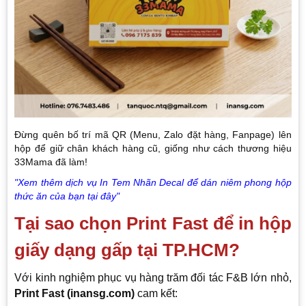
Đừng quên bố trí mã QR (Menu, Zalo đặt hàng, Fanpage) lên
hộp để giữ chân khách hàng cũ, giống như cách thương hiệu
33Mama đã làm!
"Xem thêm dịch vụ In Tem Nhãn Decal để dán niêm phong hộp
thức ăn của bạn tại đây"
Tại sao chọn Print Fast để in hộp
giấy dạng gấp tại TP.HCM?
Với kinh nghiệm phục vụ hàng trăm đối tác F&B lớn nhỏ,
Print Fast (inansg.com)
cam kết: