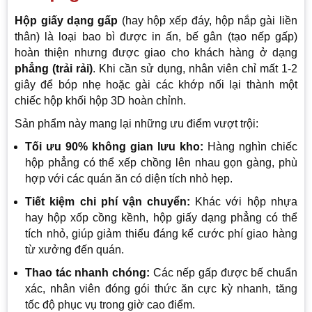
Hộp giấy dạng gấp
(hay hộp xếp đáy, hộp nắp gài liền
thân) là loại bao bì được in ấn, bế gân (tạo nếp gấp)
hoàn thiện nhưng được giao cho khách hàng ở dạng
phẳng (trải rải)
. Khi cần sử dụng, nhân viên chỉ mất 1-2
giây để bóp nhẹ hoặc gài các khớp nối lại thành một
chiếc hộp khối hộp 3D hoàn chỉnh.
Sản phẩm này mang lại những ưu điểm vượt trội:
Tối ưu 90% không gian lưu kho:
Hàng nghìn chiếc
hộp phẳng có thể xếp chồng lên nhau gọn gàng, phù
hợp với các quán ăn có diện tích nhỏ hẹp.
Tiết kiệm chi phí vận chuyển:
Khác với hộp nhựa
hay hộp xốp cồng kềnh, hộp giấy dạng phẳng có thể
tích nhỏ, giúp giảm thiểu đáng kể cước phí giao hàng
từ xưởng đến quán.
Thao tác nhanh chóng:
Các nếp gấp được bế chuẩn
xác, nhân viên đóng gói thức ăn cực kỳ nhanh, tăng
tốc độ phục vụ trong giờ cao điểm.