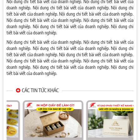
Nội dung chi tiết bài viết của doanh nghiệp. Nội dung chi tiết bài viết của
doanh nghiệp. Nội dung chi tiết bài viết của doanh nghiệp. Nội dung chi
tiết bài viết của doanh nghiệp. Nội dung chi tiết bài viết của doanh nghiệp.
Nội dung chi tiết bài viết của doanh nghiệp. Nội dung chi tiết bài viết của
doanh nghiệp. Nội dung chi tiết bài viết của doanh nghiệp. Nội dung chi
tiết bài viết của doanh nghiệp.
Nội dung chi tiết bài viết của doanh nghiệp. Nội dung chi tiết bài viết của
doanh nghiệp. Nội dung chi tiết bài viết của doanh nghiệp. Nội dung chi
tiết bài viết của doanh nghiệp. Nội dung chi tiết bài viết của doanh nghiệp.
Nội dung chi tiết bài viết của doanh nghiệp. Nội dung chi tiết bài viết của
doanh nghiệp. Nội dung chi tiết bài viết của doanh nghiệp. Nội dung chi
tiết bài viết của doanh nghiệp.
CÁC TIN TỨC KHÁC