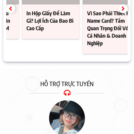
In Hộp Giấy Để Làm
Vì Sao Phải Thiết Kế
Gì? Lợi Ích Của Bao Bì
Name Card? Tầm
Cao Cấp
Quan Trọng Đối Với
Cá Nhân & Doanh
Nghiệp
HỖ TRỢ TRỰC TUYẾN