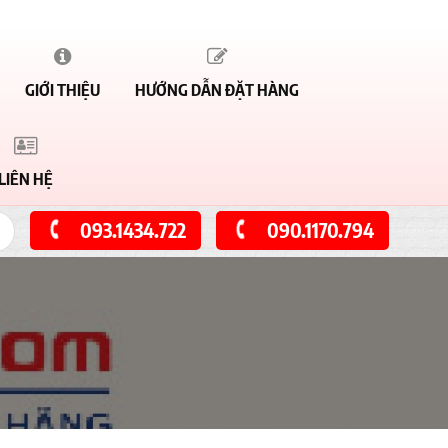
GIỚI THIỆU
HƯỚNG DẪN ĐẶT HÀNG
LIÊN HỆ
093.1434.722
090.1170.794