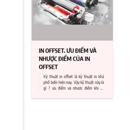
IN OFFSET. ƯU ĐIỂM VÀ
NHƯỢC ĐIỂM CỦA IN
OFFSET
Kỹ thuật in offset là kỹ thuật in khá
phổ biến hiện nay. Vậy kỹ thuật này là
gì ? ưu điểm và nhược điểm khi sử
dụng kỹ thuật in này. In Offset tại
Print Fast giá cực tốt giúp bạn tiết
kiệm tối đa chi phí in ấn