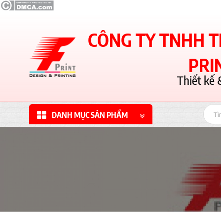
CÔNG TY TNHH T
PRI
Thiết kế 
DANH MỤC SẢN PHẨM