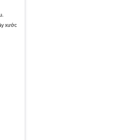
u.
ầy xước