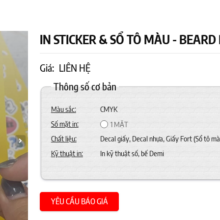
IN STICKER & SỔ TÔ MÀU - BEARD
Giá:
LIÊN HỆ
Thông số cơ bản
Màu sắc:
CMYK
Số mặt in:
1 MẶT
Chất liệu:
Decal giấy, Decal nhựa, Giấy Fort (Sổ tô mà
Kỹ thuật in:
In kỹ thuật số, bế Demi
YÊU CẦU BÁO GIÁ