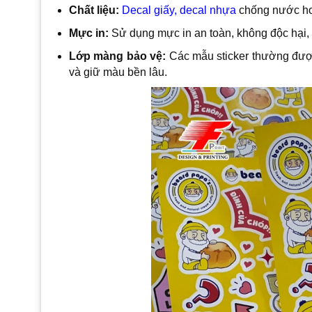
Chất liệu:
Decal giấy, decal nhựa
chống nước hoặ
Mực in:
Sử dụng mực in an toàn, không độc hại,
Lớp màng bảo vệ:
Các mẫu sticker thường đượ
và giữ màu bền lâu.