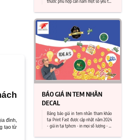
thước phù hợp cần nắm một số yếu tố.
Bài viết này nhằm chia sẻ đến bạn các
yếu tố đó cũng như các kích thước tem
phụ phổ biến hiện nay.
BÁO GIÁ IN TEM NHÃN
hách
DECAL
Bảng báo giá in tem nhãn tham khảo
tại Print Fast được cập nhật năm 2024
ia đình,
- giá in tại tphcm - in mọi số lượng - in
g tạo từ
nhanh - Liên hệ ngay