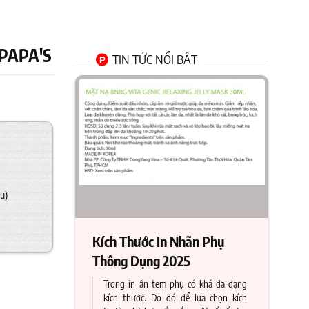
 PAPA'S
TIN TỨC NỔI BẬT
u)
Kích Thước In Nhãn Phụ
Thông Dụng 2025
Trong in ấn tem phụ có khá đa dạng
kích thước. Do đó để lựa chọn kích