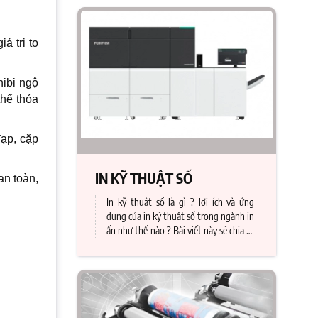
á trị to
hibi ngộ
thể thỏa
ạp, cặp
IN KỸ THUẬT SỐ
an toàn,
In kỹ thuật số là gì ? lợi ích và ứng
dụng của in kỹ thuật số trong ngành in
ấn như thế nào ? Bài viết này sẽ chia sẻ
những thông tin đó đến bạn. Với máy
in kỹ thuật số hiện đại, Công ty Print
Fast sẵn sàng hỗ trợ nhận in tem, in
sticker, in namecard, brochure,...với giá
cực tốt