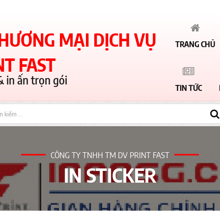
HƯƠNG MẠI DỊCH VỤ
TRANG CHỦ
NT FAST
& in ấn trọn gói
TIN TỨC
CÔNG TY TNHH TM DV PRINT FAST
IN STICKER