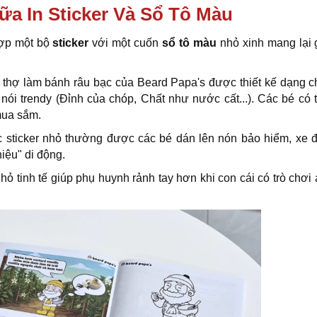
ữa In Sticker Và Sổ Tô Màu
hợp một bộ
sticker
với một cuốn
sổ tô màu
nhỏ xinh mang lại gi
thợ làm bánh râu bạc của Beard Papa's được thiết kế dạng c
nói trendy (Đỉnh của chóp, Chất như nước cất...). Các bé có 
mua sắm.
sticker nhỏ thường được các bé dán lên nón bảo hiểm, xe đ
iệu" di động.
 tinh tế giúp phụ huynh rảnh tay hơn khi con cái có trò chơi 