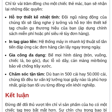
Chỉ từ vài trăm đồng cho một chiếc thẻ mác, bạn sẽ nhận
lại những đặc quyền:
Hỗ trợ thiết kế nhiệt tình:
Đội ngũ năng động của
chúng tôi sẽ lắng nghe ý tưởng và hỗ trợ lên thiết kế
tag chuẩn gu thương hiệu của bạn (áp dụng chính
sách miễn phí hoặc phí siêu rẻ tùy đơn hàng).
In tag giao liền:
Hệ thống máy in nhanh kỹ thuật số tân
tiến đáp ứng các đơn hàng cần lấy ngay trong ngày.
Gia công đa dạng:
Bế mọi hình dáng (tròn, vuông,
chiếc lá, bo góc), đục lỗ xỏ dây, cán màng mờ/bóng
bảo vệ chống trầy xước.
Chăm sóc tận tâm:
Dù bạn in 500 cái hay 50.000 cái,
chúng tôi đều tư vấn kỹ lưỡng loại giấy nào là phù hợp
nhất, giúp bạn tối ưu từng đồng vốn khởi nghiệp.
Kết luận
Đừng để đối thủ vượt lên chỉ vì sản phẩm của họ có một
chiếc tag treo bắt mắt hơn. Sự chỉn chu trong bao bì