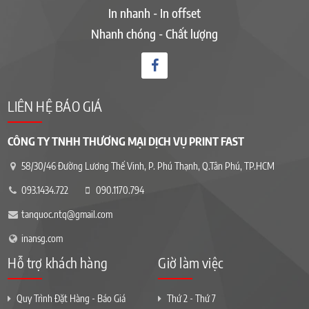
In nhanh - In offset
Nhanh chóng - Chất lượng
LIÊN HỆ BÁO GIÁ
CÔNG TY TNHH THƯƠNG MẠI DỊCH VỤ PRINT FAST
58/30/46 Đường Lương Thế Vinh, P. Phú Thạnh, Q.Tân Phú, TP.HCM
093.1434.722
090.1170.794
tanquoc.ntq@gmail.com
inansg.com
Hỗ trợ khách hàng
Giờ làm việc
Quy Trình Đặt Hàng - Báo Giá
Thứ 2 - Thứ 7