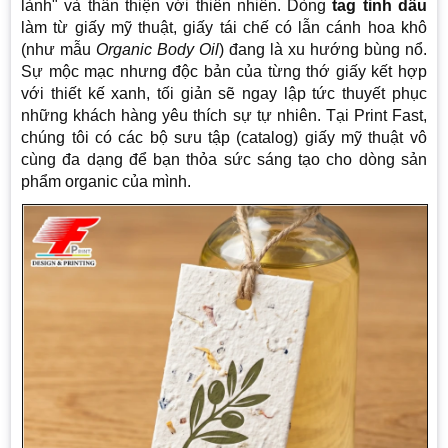
lành" và thân thiện với thiên nhiên. Dòng
tag tinh dầu
làm từ giấy mỹ thuật, giấy tái chế có lẫn cánh hoa khô
(như mẫu
Organic Body Oil
) đang là xu hướng bùng nổ.
Sự mộc mạc nhưng độc bản của từng thớ giấy kết hợp
với thiết kế xanh, tối giản sẽ ngay lập tức thuyết phục
những khách hàng yêu thích sự tự nhiên. Tại Print Fast,
chúng tôi có các bộ sưu tập (catalog) giấy mỹ thuật vô
cùng đa dạng để bạn thỏa sức sáng tạo cho dòng sản
phẩm organic của mình.