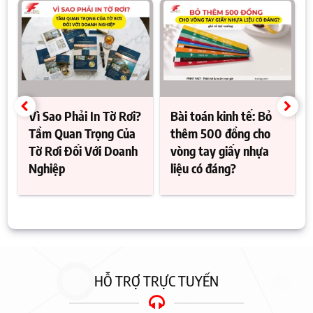
Vì Sao Phải In Tờ Rơi?
Bài toán kinh tế: Bỏ
Tầm Quan Trọng Của
thêm 500 đồng cho
Tờ Rơi Đối Với Doanh
vòng tay giấy nhựa
Nghiệp
liệu có đáng?
HỖ TRỢ TRỰC TUYẾN