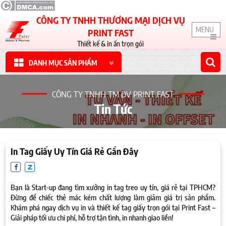
CÔNG TY TNHH THƯƠNG MẠI DỊCH VỤ
MENU
PRINT FAST
Thiết kế & in ấn trọn gói
DANH MỤC SẢN PHẨM
CÔNG TY TNHH TM DV PRINT FAST
Tin Tức
In Tag Giấy Uy Tín Giá Rẻ Gần Đây
Bạn là Start-up đang tìm xưởng in tag treo uy tín, giá rẻ tại TPHCM?
Đừng để chiếc thẻ mác kém chất lượng làm giảm giá trị sản phẩm.
Khám phá ngay dịch vụ in và thiết kế tag giấy trọn gói tại Print Fast –
Giải pháp tối ưu chi phí, hỗ trợ tận tình, in nhanh giao liền!