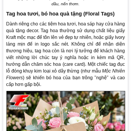
dầu, nến thơm.
Tag hoa tươi, bó hoa quà tặng (Floral Tags)
Dành riêng cho các tiệm hoa tươi, hoa sáp hay cửa hàng
quà tặng decor. Tag hoa thường sử dụng chất liệu giấy
Kraft mộc mạc để tôn lên vẻ đẹp tự nhiên, hoặc giấy Ivory
láng mịn để in logo sắc nét. Không chỉ để nhận diện
thương hiệu, tag hoa còn là nơi lý tưởng để khách hàng
viết những lời chúc tay ý nghĩa hoặc in kèm mã QR,
hướng dẫn chăm sóc hoa (care card). Một chiếc tag đục
lỗ đóng khuy kim loại xỏ dây thừng (như mẫu
Mộc Nhiên
Flowers
) sẽ khiến bó hoa của bạn trông "nghệ" và cao
cấp hơn gấp bội.