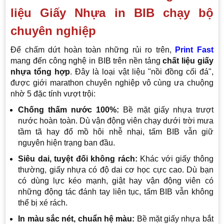
liệu Giấy Nhựa in BIB chạy bộ
chuyên nghiệp
Để chấm dứt hoàn toàn những rủi ro trên,
Print Fast
mang đến công nghệ in BIB trên nền tảng
chất liệu giấy
nhựa tổng hợp
. Đây là loại vật liệu "nồi đồng cối đá",
được giới marathon chuyên nghiệp vô cùng ưa chuộng
nhờ 5 đặc tính vượt trội:
Chống thấm nước 100%:
Bề mặt giấy nhựa trượt
nước hoàn toàn. Dù vận động viên chạy dưới trời mưa
tầm tã hay đổ mồ hôi nhễ nhại, tấm BIB vẫn giữ
nguyên hiện trạng ban đầu.
Siêu dai, tuyệt đối không rách:
Khác với giấy thông
thường, giấy nhựa có độ dai cơ học cực cao. Dù bạn
có dùng lực kéo mạnh, giật hay vận động viên có
những động tác đánh tay liên tục, tấm BIB vẫn không
thể bị xé rách.
In màu sắc nét, chuẩn hệ màu:
Bề mặt giấy nhựa bắt