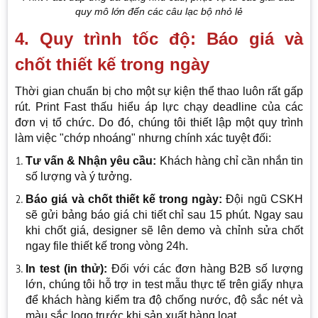
quy mô lớn đến các câu lạc bộ nhỏ lẻ
4. Quy trình tốc độ: Báo giá và
chốt thiết kế trong ngày
Thời gian chuẩn bị cho một sự kiện thể thao luôn rất gấp
rút. Print Fast thấu hiểu áp lực chạy deadline của các
đơn vị tổ chức. Do đó, chúng tôi thiết lập một quy trình
làm việc "chớp nhoáng" nhưng chính xác tuyệt đối:
Tư vấn & Nhận yêu cầu:
Khách hàng chỉ cần nhắn tin
số lượng và ý tưởng.
Báo giá và chốt thiết kế trong ngày:
Đội ngũ CSKH
sẽ gửi bảng báo giá chi tiết chỉ sau 15 phút. Ngay sau
khi chốt giá, designer sẽ lên demo và chỉnh sửa chốt
ngay file thiết kế trong vòng 24h.
In test (in thử):
Đối với các đơn hàng B2B số lượng
lớn, chúng tôi hỗ trợ in test mẫu thực tế trên giấy nhựa
để khách hàng kiểm tra độ chống nước, độ sắc nét và
màu sắc logo trước khi sản xuất hàng loạt.