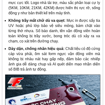
mực cực tốt. Logo nhà tài trợ, màu sắc phân loại cự ly
(5KM, 10KM, 21KM, 42KM) được hiển thị rực rỡ, sống
động y như bản thiết kế trên máy tính.
Không trầy mất chữ dù va quẹt:
Mực in được sấy tia
UV hoặc phủ lớp bảo vệ siêu mỏng, bám chặt vào
từng thớ nhựa. Số báo danh, tên vận động viên hoàn
toàn không bị trầy xước, bong tróc dù có xảy ra va
chạm, cọ xát trên đường chạy.
Dày dặn, chống nhăn hiệu quả:
Chất liệu có độ cứng
cáp vừa phải, ôm sát form ngực vận động viên mà
không bị nhàu nát hay gấp nếp, đảm bảo các nhiếp
ảnh gia dễ dàng chụp và AI quét diện mạo nhận diện
số BIB trả ảnh tự động.