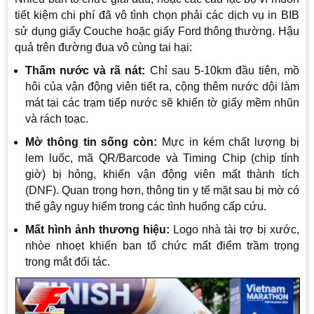
tiết kiệm chi phí đã vô tình chọn phải các dịch vụ in BIB
sử dụng giấy Couche hoặc giấy Ford thông thường. Hậu
quả trên đường đua vô cùng tai hại:
Thấm nước và rã nát:
Chỉ sau 5-10km đầu tiên, mồ
hôi của vận động viên tiết ra, cộng thêm nước dội làm
mát tại các trạm tiếp nước sẽ khiến tờ giấy mềm nhũn
và rách toạc.
Mờ thông tin sống còn:
Mực in kém chất lượng bị
lem luốc, mã QR/Barcode và Timing Chip (chip tính
giờ) bị hỏng, khiến vận động viên mất thành tích
(DNF). Quan trọng hơn, thông tin y tế mặt sau bị mờ có
thể gây nguy hiểm trong các tình huống cấp cứu.
Mất hình ảnh thương hiệu:
Logo nhà tài trợ bị xước,
nhòe nhoẹt khiến ban tổ chức mất điểm trầm trọng
trong mắt đối tác.