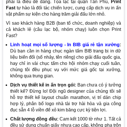
phải là điều dễ dàng. Tọa lạc tại quận Tân Phú,
Print
Fast
tự hào là đối tác chiến lược, cung cấp dịch vụ in ấn
vật phẩm sự kiện cho hàng trăm giải đấu lớn nhỏ.
Vì sao khách hàng B2B (ban tổ chức, doanh nghiệp) và
cả khách lẻ (câu lạc bộ, nhóm chạy) luôn chọn Print
Fast?
Linh hoạt mọi số lượng - In BIB giá rẻ tận xưởng
:
Dù bạn cần in hàng chục ngàn tấm BIB trang bị in dữ
liệu biến đổi (số nhảy, tên riêng) cho giải đấu quốc gia,
hay chỉ in vài chục tấm cho hội nhóm chạy cuối tuần,
chúng tôi đều phục vụ với mức giá gốc tại xưởng,
không qua trung gian.
Dịch vụ thiết kế in ấn trọn gói:
Bạn chưa có ý tưởng
thiết kế? Đừng lo! Đội ngũ designer của chúng tôi sẽ
hỗ trợ thiết kế layout chuẩn marathon, vị trí dán chip
hợp lý, phân bổ logo nhà tài trợ hài hòa và gia công
đục sẵn 4 lỗ viền để xỏ kim băng cực kỳ tiện lợi.
Chất lượng đồng đều:
Cam kết 1000 tờ như 1. Tất cả
đều sử dụng chuẩn giấy nhựa cao cấp, không pha trộn