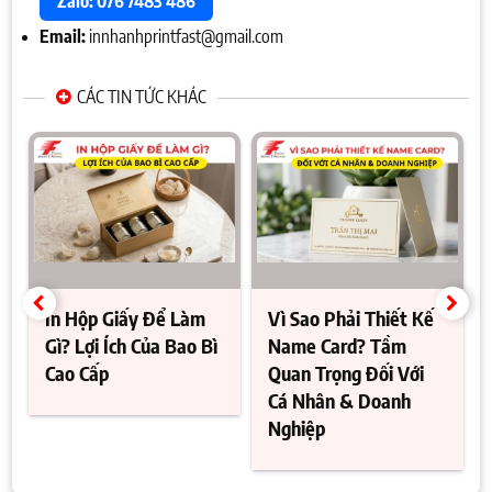
Zalo: 076 7483 486
Email:
innhanhprintfast@gmail.com
CÁC TIN TỨC KHÁC
In Hộp Giấy Để Làm
Vì Sao Phải Thiết Kế
Gì? Lợi Ích Của Bao Bì
Name Card? Tầm
Cao Cấp
Quan Trọng Đối Với
Cá Nhân & Doanh
Nghiệp