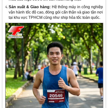
Sản xuất & Giao hàng:
Hệ thống máy in công nghiệp
vận hành tốc độ cao, đóng gói cẩn thận và giao tận nơi
tại khu vực TPHCM cũng như ship hỏa tốc toàn quốc.