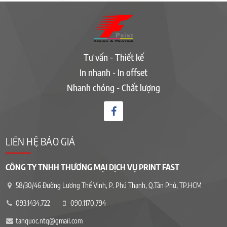
Tư vấn - Thiết kế
In nhanh - In offset
Nhanh chóng - Chất lượng
LIÊN HỆ BÁO GIÁ
CÔNG TY TNHH THƯƠNG MẠI DỊCH VỤ PRINT FAST
58/30/46 Đường Lương Thế Vinh, P. Phú Thạnh, Q.Tân Phú, TP.HCM
093.1434.722
090.1170.794
tanquoc.ntq@gmail.com