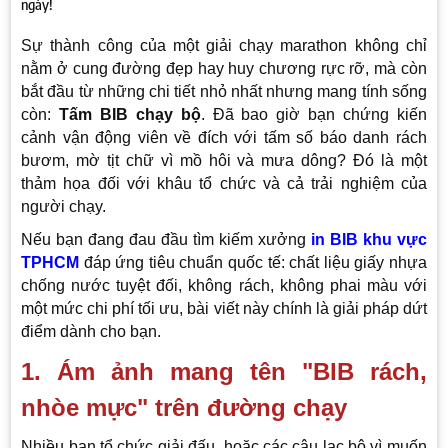
ngày!
Sự thành công của một giải chạy marathon không chỉ
nằm ở cung đường đẹp hay huy chương rực rỡ, mà còn
bắt đầu từ những chi tiết nhỏ nhất nhưng mang tính sống
còn:
Tấm BIB chạy bộ
. Đã bao giờ bạn chứng kiến
cảnh vận động viên về đích với tấm số báo danh rách
bươm, mờ tịt chữ vì mồ hôi và mưa dông? Đó là một
thảm họa đối với khâu tổ chức và cả trải nghiệm của
người chạy.
Nếu bạn đang đau đầu tìm kiếm xưởng
in BIB khu vực
TPHCM
đáp ứng tiêu chuẩn quốc tế: chất liệu giấy nhựa
chống nước tuyệt đối, không rách, không phai màu với
một mức chi phí tối ưu, bài viết này chính là giải pháp dứt
điểm dành cho bạn.
1. Ám ảnh mang tên "BIB rách,
nhòe mực" trên đường chạy
Nhiều ban tổ chức giải đấu, hoặc các câu lạc bộ vì muốn