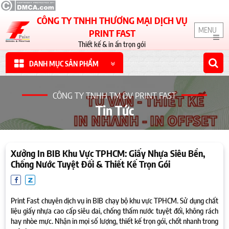
CÔNG TY TNHH THƯƠNG MẠI DỊCH VỤ
MENU
PRINT FAST
Thiết kế & in ấn trọn gói
DANH MỤC SẢN PHẨM
CÔNG TY TNHH TM DV PRINT FAST
Tin Tức
Xưởng In BIB Khu Vực TPHCM: Giấy Nhựa Siêu Bền,
Chống Nước Tuyệt Đối & Thiết Kế Trọn Gói
Print Fast chuyên dịch vụ in BIB chạy bộ khu vực TPHCM. Sử dụng chất
liệu giấy nhựa cao cấp siêu dai, chống thấm nước tuyệt đối, không rách
hay nhòe mực. Nhận in mọi số lượng, thiết kế trọn gói, chốt nhanh trong