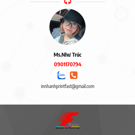
Ms.Như Trúc
0901170794
innhanhprintfast@gmail.com