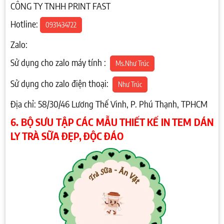
CÔNG TY TNHH PRINT FAST
Hotline:
0931434722
Zalo:
Sử dụng cho zalo máy tính :
Ms.Như Trúc
Sử dụng cho zalo điện thoại:
Như Trúc
Địa chỉ: 58/30/46 Lương Thế Vinh, P. Phú Thạnh, TPHCM
6. BỘ SƯU TẬP CÁC MẪU THIẾT KẾ IN TEM DÁN
LY TRÀ SỮA ĐẸP, ĐỘC ĐÁO