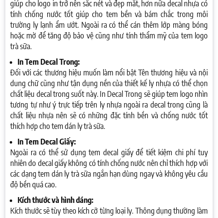
giúp cho logo in trở nên sắc nét và đẹp mắt, hơn nữa decal nhựa có
tính chống nước tốt giúp cho tem bền và bám chắc trong môi
trường ly lạnh ẩm ướt. Ngoài ra có thể cán thêm lớp màng bóng
hoặc mờ để tăng độ bảo vệ cũng như tính thẩm mỹ của tem logo
trà sữa.
In Tem Decal Trong:
Đối với các thương hiệu muốn làm nổi bật Tên thương hiệu và nội
dung chữ cũng như tận dụng nền của thiết kế ly nhựa có thể chọn
chất liệu decal trong suốt này. In Decal Trong sẽ giúp tem logo nhìn
tương tự như ý trực tiếp trên ly nhựa ngoài ra decal trong cũng là
chất liệu nhựa nên sẽ có những đặc tính bền và chống nước tốt
thích hợp cho tem dán ly trà sữa.
In Tem Decal Giấy:
Ngoài ra có thể sử dụng tem decal giấy để tiết kiệm chi phí tuy
nhiên do decal giấy không có tính chống nước nên chỉ thích hợp với
các dạng tem dán ly trà sữa ngắn hạn dùng ngay và không yêu cầu
độ bền quá cao.
Kích thước và hình dáng:
Kích thước sẽ tùy theo kích cỡ từng loại ly. Thông dụng thường làm