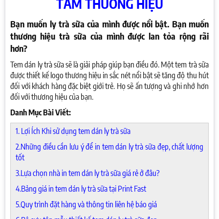
TẦM THƯƠNG HIỆU
Bạn muốn ly trà sữa của mình được nổi bật. Bạn muốn
thương hiệu trà sữa của mình được lan tỏa rộng rãi
hơn?
Tem dán ly trà sữa sẽ là giải pháp giúp bạn điều đó. Một tem trà sữa
được thiết kế logo thương hiệu in sắc nét nổi bật sẽ tăng độ thu hút
đối với khách hàng đặc biệt giới trẻ. Họ sẽ ấn tượng và ghi nhớ hơn
đối với thương hiệu của bạn.
Danh Mục Bài Viết:
1. Lợi Ích Khi sử dụng tem dán ly trà sữa
2.Những điều cần lưu ý để in tem dán ly trà sữa đẹp, chất lượng
tốt
3.Lựa chọn nhà in tem dán ly trà sữa giá rẻ ở đâu?
4.Bảng giá in tem dán ly trà sữa tại Print Fast
5.Quy trình đặt hàng và thông tin liên hệ báo giá