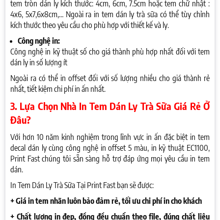
tem tròn dán ly kích thước: 4cm, 6cm, 7.5cm hoặc tem chữ nhật :
4x6, 5x7,6x8cm,… Ngoài ra in tem dán ly trà sữa có thể tùy chỉnh
kích thước theo yêu cầu cho phù hợp với thiết kế và ly.
Công nghệ in:
Công nghệ in kỹ thuật số cho giá thành phù hợp nhất đối với tem
dán ly in số lượng ít
Ngoài ra có thể in offset đối với số lượng nhiều cho giá thành rẻ
nhất, tiết kiệm chi phí in ấn nhất.
3. Lựa Chọn Nhà In Tem Dán Ly Trà Sữa Giá Rẻ Ở
Đâu?
Với hơn 10 năm kinh nghiệm trong lĩnh vực in ấn đặc biệt in tem
decal dán ly cùng công nghệ in offset 5 màu, in kỹ thuật EC1100,
Print Fast chúng tôi sẵn sàng hỗ trợ đáp ứng mọi yêu cầu in tem
dán.
In Tem Dán Ly Trà Sữa Tại Print Fast bạn sẽ được:
+ Giá in tem nhãn luôn bảo đảm rẻ, tối ưu chi phí in cho khách
+ Chất lượng in đẹp, đồng đều chuẩn theo file, đúng chất liệu