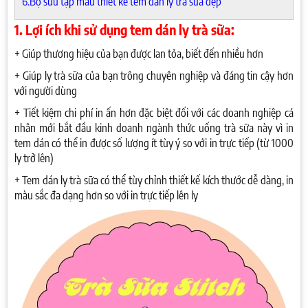
6.Bộ sưu tập mẫu thiết kế tem dán ly trà sữa đẹp
1. Lợi ích khi sử dụng tem dán ly trà sữa:
+ Giúp thương hiệu của bạn được lan tỏa, biết đến nhiều hơn
+ Giúp ly trà sữa của bạn trông chuyên nghiệp và đáng tin cậy hơn
với người dùng
+ Tiết kiệm chi phí in ấn hơn đặc biệt đối với các doanh nghiệp cá
nhân mới bắt đầu kinh doanh ngành thức uống trà sữa này vì in
tem dán có thể in được số lượng ít tùy ý so với in trực tiếp (từ 1000
ly trở lên)
+ Tem dán ly trà sữa có thể tùy chỉnh thiết kế kích thước dễ dàng, in
màu sắc đa dạng hơn so với in trực tiếp lên ly