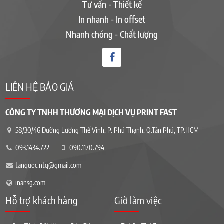
Tư vấn - Thiết kế
In nhanh - In offset
Nhanh chóng - Chất lượng
LIÊN HỆ BÁO GIÁ
CÔNG TY TNHH THƯƠNG MẠI DỊCH VỤ PRINT FAST
58/30/46 Đường Lương Thế Vinh, P. Phú Thạnh, Q.Tân Phú, TP.HCM
093.1434.722
090.1170.794
tanquoc.ntq@gmail.com
inansg.com
Hỗ trợ khách hàng
Giờ làm việc