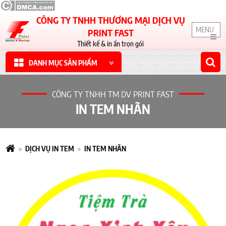
CÔNG TY TNHH THƯƠNG MẠI DỊCH VỤ
MENU
PRINT FAST
Thiết kế & in ấn trọn gói
DANH MỤC SẢN PHẨM
CÔNG TY TNHH TM DV PRINT FAST
IN TEM NHÃN
DỊCH VỤ IN TEM
IN TEM NHÃN