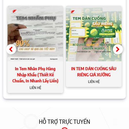
t
In Tem Nhãn Phụ Hàng
IN TEM DÁN CUỐNG SẦU
Nhập Khẩu (Thiết Kế
RIÊNG GIÁ XƯỞNG
Chuẩn, In Nhanh Lấy Liền)
LIÊN HỆ
LIÊN HỆ
HỖ TRỢ TRỰC TUYẾN