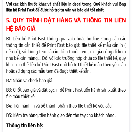
Với các kích thước khác và chất liệu in decal trong, Quý khách vui lòng
liên hệ Print Fast để được hỗ trợ tư vấn và báo giá tốt nhất
5. QUY TRÌNH ĐẶT HÀNG VÀ THÔNG TIN LIÊN
HỆ BÁO GIÁ
B1: Liên hệ Print Fast thông qua zalo hoặc hotline. Cung cấp các
thông tin cần thiết để Print Fast báo giá: file thiết kế mẫu cần in (
nếu có), số lượng tem cần in, kích thước tem, các gia công đi kèm
như bế, cán màng,... Đối với các trường hợp chưa có file thiết kế, quý
khách có thể liên hệ Print Fast nhờ hỗ trợ thiết kế mẫu theo yêu cầu
hoặc sử dụng các mẫu tem đã được thiết kế sẵn.
B2: Nhận và check báo giá
B3: Chốt báo giá và đặt cọc in để Print Fast tiến hành sản xuất theo
file mẫu thiết kế.
B4: Tiến hành in và bế thành phẩm theo file thiết kế yêu cầu
B5: Kiếm tra hàng, tiến hành giao đến tận tay cho khách hàng.
Thông tin liên hệ: