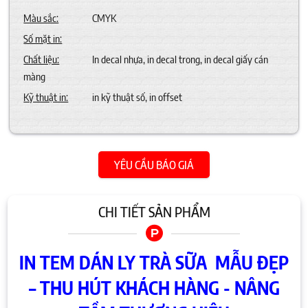
Màu sắc:
CMYK
Số mặt in:
Chất liệu:
In decal nhựa, in decal trong, in decal giấy cán
màng
Kỹ thuật in:
in kỹ thuật số, in offset
YÊU CẦU BÁO GIÁ
CHI TIẾT SẢN PHẨM
IN TEM DÁN LY TRÀ SỮA MẪU ĐẸP
– THU HÚT KHÁCH HÀNG - NÂNG