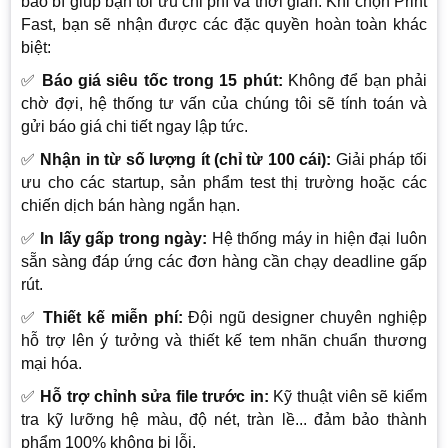
bao bì giúp bạn tối ưu chi phí và thời gian. Khi chọn Print
Fast, bạn sẽ nhận được các đặc quyền hoàn toàn khác
biệt:
✅
Báo giá siêu tốc trong 15 phút:
Không để bạn phải
chờ đợi, hệ thống tư vấn của chúng tôi sẽ tính toán và
gửi báo giá chi tiết ngay lập tức.
✅
Nhận in từ số lượng ít (chỉ từ 100 cái):
Giải pháp tối
ưu cho các startup, sản phẩm test thị trường hoặc các
chiến dịch bán hàng ngắn hạn.
✅
In lấy gấp trong ngày:
Hệ thống máy in hiện đại luôn
sẵn sàng đáp ứng các đơn hàng cần chạy deadline gấp
rút.
✅
Thiết kế miễn phí:
Đội ngũ designer chuyên nghiệp
hỗ trợ lên ý tưởng và thiết kế tem nhãn chuẩn thương
mại hóa.
✅
Hỗ trợ chỉnh sửa file trước in:
Kỹ thuật viên sẽ kiểm
tra kỹ lưỡng hệ màu, độ nét, tràn lề... đảm bảo thành
phẩm 100% không bị lỗi.