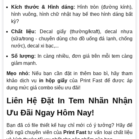
Kích thước & Hình dáng:
Hình tròn (đường kính),
hình vuông, hình chữ nhật hay bế theo hình dáng bất
kỳ?
Chất liệu:
Decal giấy (thường/kraft), decal nhựa
(sữa/trong - chuyên dùng cho đồ uống đá lạnh, chống
nước), decal xi bạc,...
Số lượng:
In càng nhiều, đơn giá trên mỗi tem càng
giảm mạnh.
Mẹo nhỏ:
Nếu bạn cần đặt in thêm bao bì, hãy tham
khảo dịch vụ
in hộp giấy
của Print Fast để được áp
dụng mức giá combo siêu ưu đãi!
Liên Hệ Đặt In Tem Nhãn Nhận
Ưu Đãi Ngay Hôm Nay!
Bạn đã có file thiết kế hay chỉ mới có ý tưởng? Hãy để
đội ngũ chuyên viên của
Print Fast
tư vấn loại chất liệu