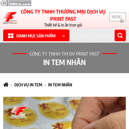
CÔNG TY TNHH THƯƠNG MẠI DỊCH VỤ
MENU
PRINT FAST
Thiết kế & in ấn trọn gói
DANH MỤC SẢN PHẨM
CÔNG TY TNHH TM DV PRINT FAST
IN TEM NHÃN
DỊCH VỤ IN TEM
IN TEM NHÃN