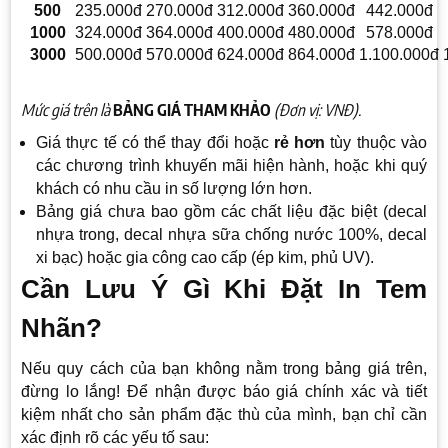
500
235.000đ
270.000đ
312.000đ
360.000đ
442.000đ
1000
324.000đ
364.000đ
400.000đ
480.000đ
578.000đ
3000
500.000đ
570.000đ
624.000đ
864.000đ
1.100.000đ
Mức giá trên là
BẢNG GIÁ THAM KHẢO
(Đơn vị: VNĐ).
Giá thực tế có thể thay đổi hoặc
rẻ hơn
tùy thuộc vào
các chương trình khuyến mãi hiện hành, hoặc khi quý
khách có nhu cầu in số lượng lớn hơn.
Bảng giá chưa bao gồm các chất liệu đặc biệt (decal
nhựa trong, decal nhựa sữa chống nước 100%, decal
xi bạc) hoặc gia công cao cấp (ép kim, phủ UV).
Cần Lưu Ý Gì Khi Đặt In Tem
Nhãn?
Nếu quy cách của bạn không nằm trong bảng giá trên,
đừng lo lắng! Để nhận được báo giá chính xác và tiết
kiệm nhất cho sản phẩm đặc thù của mình, bạn chỉ cần
xác định rõ các yếu tố sau: