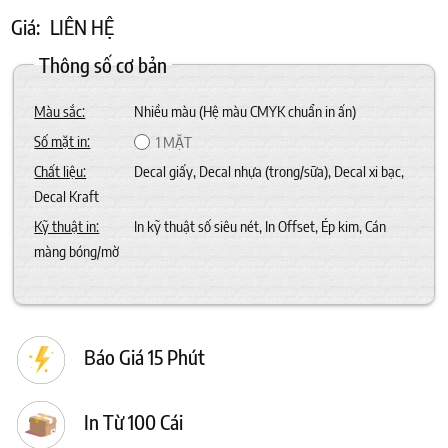
Giá:
LIÊN HỆ
Thông số cơ bản
Màu sắc:
Nhiều màu (Hệ màu CMYK chuẩn in ấn)
Số mặt in:
1 MẶT
Chất liệu:
Decal giấy, Decal nhựa (trong/sữa), Decal xi bạc,
Decal Kraft
Kỹ thuật in:
In kỹ thuật số siêu nét, In Offset, Ép kim, Cán
màng bóng/mờ
Báo Giá 15 Phút
In Từ 100 Cái