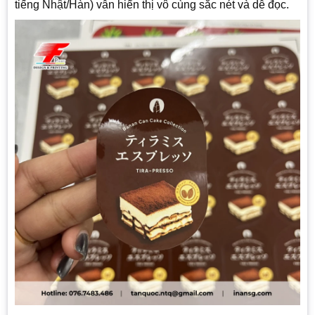
tiếng Nhật/Hàn) vẫn hiển thị vô cùng sắc nét và dễ đọc.