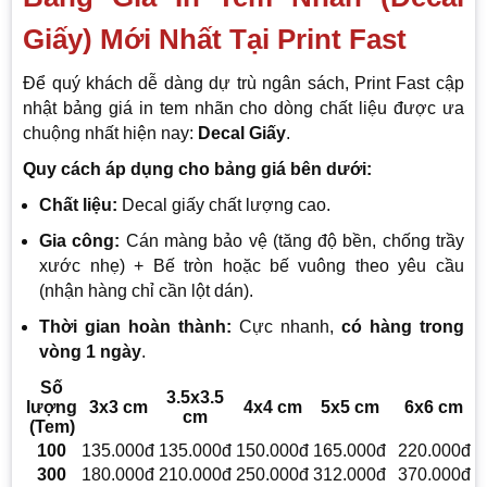
Giấy) Mới Nhất Tại Print Fast
Để quý khách dễ dàng dự trù ngân sách, Print Fast cập
nhật bảng giá in tem nhãn cho dòng chất liệu được ưa
chuộng nhất hiện nay:
Decal Giấy
.
Quy cách áp dụng cho bảng giá bên dưới:
Chất liệu:
Decal giấy chất lượng cao.
Gia công:
Cán màng bảo vệ (tăng độ bền, chống trầy
xước nhẹ) + Bế tròn hoặc bế vuông theo yêu cầu
(nhận hàng chỉ cần lột dán).
Thời gian hoàn thành:
Cực nhanh,
có hàng trong
vòng 1 ngày
.
Số
3.5x3.5
lượng
3x3 cm
4x4 cm
5x5 cm
6x6 cm
cm
(Tem)
100
135.000đ
135.000đ
150.000đ
165.000đ
220.000đ
300
180.000đ
210.000đ
250.000đ
312.000đ
370.000đ