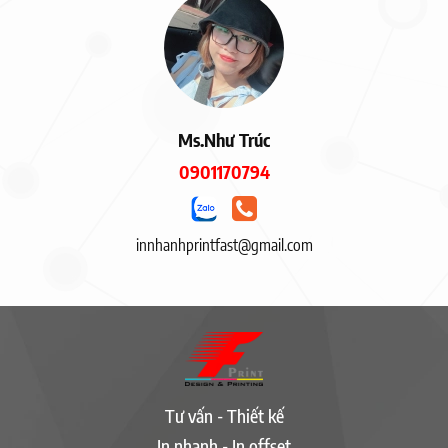
Ms.Như Trúc
0901170794
innhanhprintfast@gmail.com
Tư vấn - Thiết kế
In nhanh - In offset