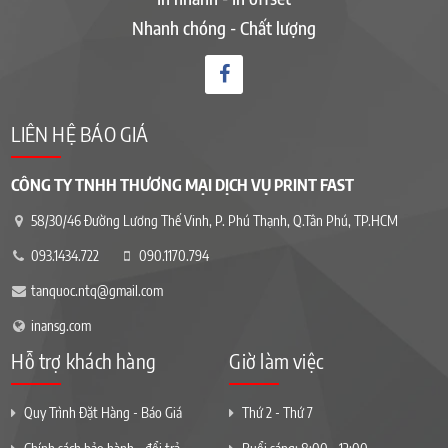
Nhanh chóng - Chất lượng
LIÊN HỆ BÁO GIÁ
CÔNG TY TNHH THƯƠNG MẠI DỊCH VỤ PRINT FAST
58/30/46 Đường Lương Thế Vinh, P. Phú Thạnh, Q.Tân Phú, TP.HCM
093.1434.722
090.1170.794
tanquoc.ntq@gmail.com
inansg.com
Hỗ trợ khách hàng
Giờ làm việc
Quy Trình Đặt Hàng - Báo Giá
Thứ 2 - Thứ 7