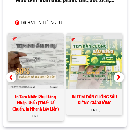
DỊCH VỤ IN TƯƠNG TỰ
t
In Tem Nhãn Phụ Hàng
IN TEM DÁN CUỐNG SẦU
Nhập Khẩu (Thiết Kế
RIÊNG GIÁ XƯỞNG
Chuẩn, In Nhanh Lấy Liền)
LIÊN HỆ
LIÊN HỆ