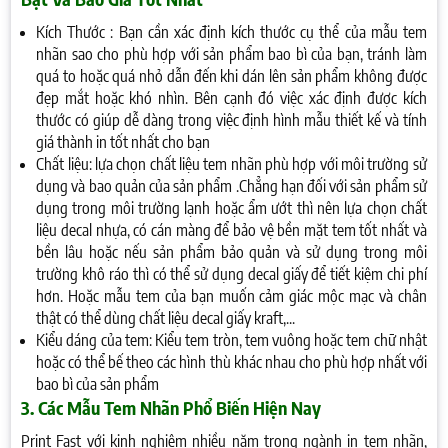
Kích Thước : Bạn cần xác định kích thước cụ thể của mẫu tem
nhãn sao cho phù hợp với sản phẩm bao bì của bạn, tránh làm
quá to hoặc quá nhỏ dẫn đến khi dán lên sản phẩm không được
đẹp mắt hoặc khó nhìn. Bên cạnh đó việc xác định được kích
thước có giúp dễ dàng trong việc định hình mẫu thiết kế và tính
giá thành in tốt nhất cho bạn
Chất liệu: lựa chọn chất liệu tem nhãn phù hợp với môi trường sử
dụng và bao quản của sản phẩm .Chẳng hạn đối với sản phẩm sử
dụng trong môi trường lạnh hoặc ẩm ướt thì nên lựa chọn chất
liệu decal nhựa, có cán màng để bảo vệ bền mặt tem tốt nhất và
bền lâu hoặc nếu sản phẩm bảo quản và sử dụng trong môi
trường khô ráo thì có thể sử dụng decal giấy để tiết kiệm chi phí
hơn. Hoặc mẫu tem của bạn muốn cảm giác mộc mạc và chân
thật có thể dùng chất liệu decal giấy kraft,...
Kiểu dáng của tem: Kiểu tem tròn, tem vuông hoặc tem chữ nhật
hoặc có thể bế theo các hình thù khác nhau cho phù hợp nhất với
bao bì của sản phẩm
3. Các Mẫu Tem Nhãn Phổ Biến Hiện Nay
Print Fast với kinh nghiệm nhiều năm trong ngành in tem nhãn,