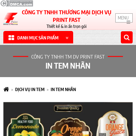
CÔNG TY TNHH THƯƠNG MẠI DỊCH VỤ
MENU
PRINT FAST
Thiết kế & in ấn trọn gói
DANH MỤC SẢN PHẨM
CÔNG TY TNHH TM DV PRINT FAST
IN TEM NHÃN
DỊCH VỤ IN TEM
IN TEM NHÃN