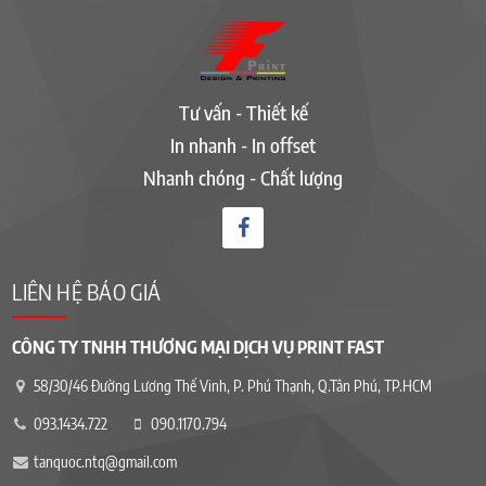
Tư vấn - Thiết kế
In nhanh - In offset
Nhanh chóng - Chất lượng
LIÊN HỆ BÁO GIÁ
CÔNG TY TNHH THƯƠNG MẠI DỊCH VỤ PRINT FAST
58/30/46 Đường Lương Thế Vinh, P. Phú Thạnh, Q.Tân Phú, TP.HCM
093.1434.722
090.1170.794
tanquoc.ntq@gmail.com