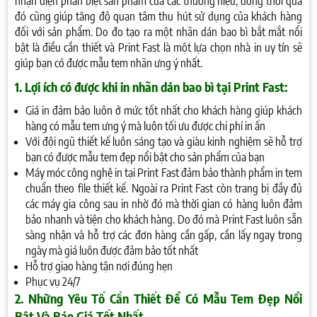
nhận diện phân biệt sản phẩm của các thương hiệu, đồng thời qua
đó cũng giúp tăng độ quan tâm thu hút sử dụng của khách hàng
đối với sản phẩm. Do đo tạo ra một nhãn dán bao bì bắt mắt nổi
bật là điều cần thiết và Print Fast là một lựa chọn nhà in uy tín sẽ
giúp bạn có được mẫu tem nhãn ưng ý nhất.
1. Lợi ích có được khi in nhãn dán bao bì tại Print Fast:
Giá in đảm bảo luôn ở mức tốt nhất cho khách hàng giúp khách
hàng có mẫu tem ưng ý mà luôn tối ưu được chi phí in ấn
Với đội ngũ thiết kế luôn sáng tạo và giàu kinh nghiệm sẽ hỗ trợ
bạn có được mẫu tem đẹp nổi bật cho sản phẩm của bạn
Máy móc công nghệ in tại Print Fast đảm bảo thành phẩm in tem
chuẩn theo file thiết kế. Ngoài ra Print Fast còn trang bị đầy đủ
các máy gia công sau in nhờ đó mà thời gian có hàng luôn đảm
bảo nhanh và tiện cho khách hàng. Do đó mà Print Fast luôn sẵn
sàng nhận và hỗ trợ các đơn hàng cần gấp, cần lấy ngay trong
ngày mà giá luôn được đảm bảo tốt nhất
Hỗ trợ giao hàng tận nơi đúng hẹn
Phục vụ 24/7
2. Những Yêu Tố Cần Thiết Để Có Mẫu Tem Đẹp Nổi
Bật Và Báo Giá Tốt Nhất